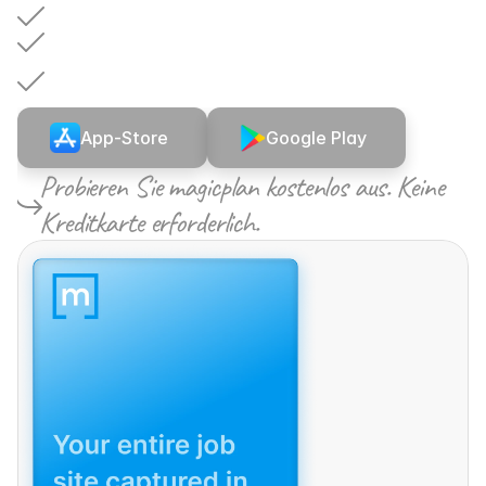
Abmessungen
werden
automatisch
berechnet
In
Ihrer
ESX-Datei
als
Referenzbereiche
enthalten
Zeichne
betroffene
Bereiche
auf
Böden
und
Wänden
App-Store
Google Play
Probieren Sie magicplan kostenlos aus. Keine 
Kreditkarte erforderlich.