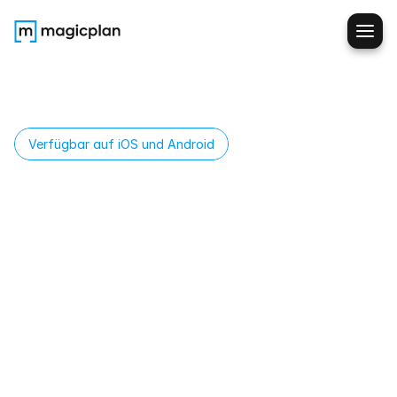
Verfügbar auf iOS und Android
Betroffene
Bereiche
blitzschnell
dokumentieren.
Zeichnen
Sie
betroffene
Bereiche
direkt
auf
Ihrem
Grundriss
–
Böden
oder
Wände.
Erhalten
Sie
automatische
Flächenberechnungen,
fügen
Sie
Fotos
hinzu,
kennzeichnen
Sie
Schäden
per
Farbcodierung
und
verknüpfen
Sie
Feuchtemessungen
mit
der
exakten
Position.