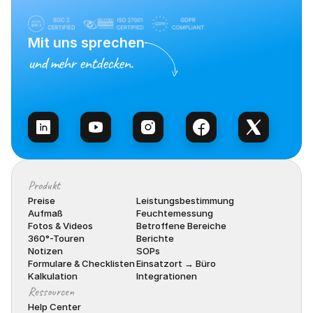
Mit uns sprechen
und mehr entdecken.
Vertrieb kontaktieren
Produkt
Preise
Leistungsbestimmung
Aufmaß
Feuchtemessung
Fotos & Videos
Betroffene Bereiche
360°-Touren
Berichte
Notizen
SOPs
Formulare & Checklisten
Einsatzort → Büro
Kalkulation
Integrationen
Ressourcen
Help Center