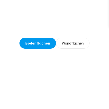
Notizen
für
später
hinterlassen
Bodenflächen
Wandflächen