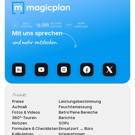
Mit uns sprechen
und mehr entdecken.
Vertrieb kontaktieren
Produkt
Preise
Leistungsbestimmung
Aufmaß
Feuchtemessung
Fotos & Videos
Betroffene Bereiche
360°-Touren
Berichte
Notizen
SOPs
Formulare & Checklisten
Einsatzort → Büro
Kalkulation
Integrationen