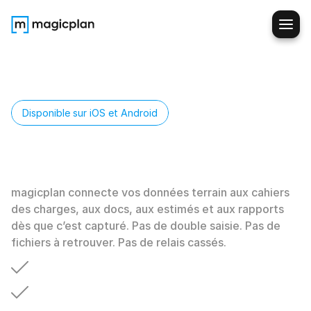
Disponible sur iOS et Android
Tous
vos
chantiers,
au
même
endroit
magicplan connecte vos données terrain aux cahiers 
des charges, aux docs, aux estimés et aux rapports 
dès que c’est capturé. Pas de double saisie. Pas de 
fichiers à retrouver. Pas de relais cassés.
Un
seul
outil
au
lieu
de
cinq
solutions
déconnectées
Transferts
clairs
du
chantier
au
bureau
Des
approbations
plus
rapides
et
moins
de
retards