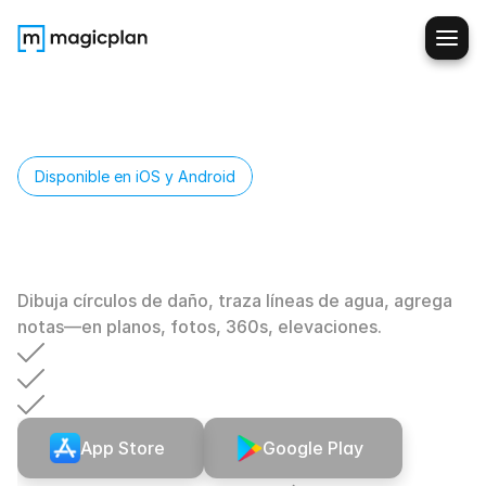
Disponible en iOS y Android
Agrega
contexto.
Mantente
organizado.
Dibuja círculos de daño, traza líneas de agua, agrega 
notas—en planos, fotos, 360s, elevaciones. 
Anota
cualquier
cosa:
bocetos,
fotos,
360s
Etiquetas
personalizadas
para
tu
flujo
de
trabajo
Filtrar
por
etiqueta
al
instante
App Store
Google Play