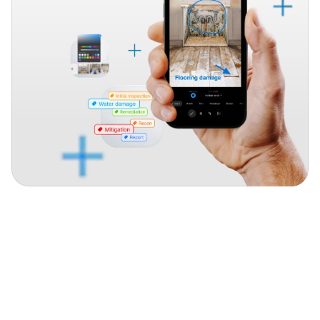
Muéstralo
con
anotaciones.
Ordénalo
con
etiquetas.