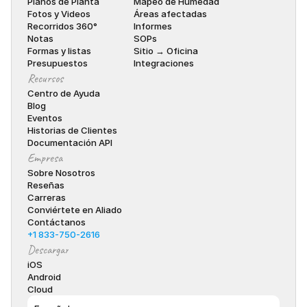
Planos de Planta
Mapeo de Humedad
Fotos y Videos
Áreas afectadas
Recorridos 360°
Informes
Notas
SOPs
Formas y listas
Sitio → Oficina
Presupuestos
Integraciones
Recursos
Centro de Ayuda
Blog
Eventos
Historias de Clientes
Documentación API
Empresa
Sobre Nosotros
Reseñas
Carreras
Conviértete en Aliado
Contáctanos
+1 833-750-2616
Descargar
iOS
Android
Cloud
Select Language